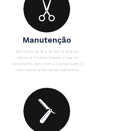
Manutenção
Em torno de 10 a 15 dias é preciso
retirar a Prótese Capilar e fixa-la
novamente, pois com a transpiração e
calor diário a fita perde aderência.