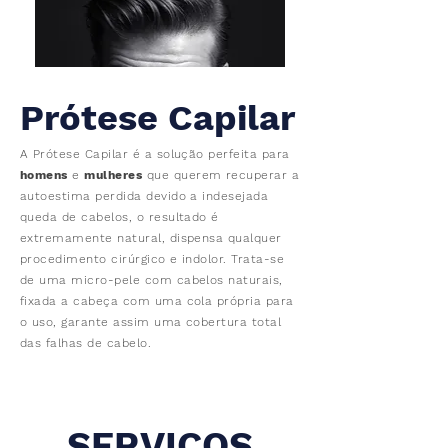
Prótese Capilar
A Prótese Capilar é a solução perfeita para
homens
e
mulheres
que querem recuperar a
autoestima perdida devido a indesejada
queda de cabelos, o resultado é
extremamente natural, dispensa qualquer
procedimento cirúrgico e indolor. Trata-se
de uma micro-pele com cabelos naturais,
fixada a cabeça com uma cola própria para
o uso, garante assim uma cobertura total
das falhas de cabelo.
SERVIÇOS