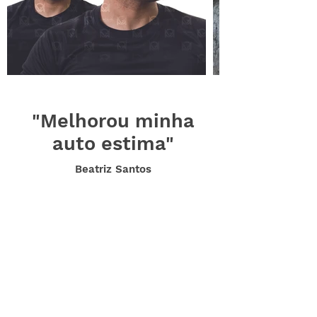
"Melhorou minha
auto estima"
Beatriz Santos
O uso da prótese capilar melhorou
minha auto estima, não me sentia
confortável com as falhas no cabelo.
Alice Mendes
"Me sinto mais